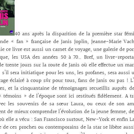
40 ans après la disparition de la première star fémin
ande « fan » française de Janis Joplin, Jeanne-Marie Va
ie ce livre est aussi un carnet de voyage, une galerie de por
que, les USA des années 50 à 70… Bref, un livre-report
e trente jours sur la route de Janis où elle effectue un ma
 s’il sera initiatique pour les uns, les profanes, sera aussi 
rage éclairé à coup sûr pour tous, fans de Janis ou pas ! 
es, et la cinquantaine de témoignages recueillis auprès 
 témoins » de l’époque sont ici restitués fidèlement. A tr
avec les souvenirs de sa sœur Laura, ou ceux de son ami
nt de mieux comprendre l’évolution de la jeune femme, de su
où elle a vécu : San Francisco surtout, New-York et enfin 
e de ces proches ou contemporains de la star se libère aussi