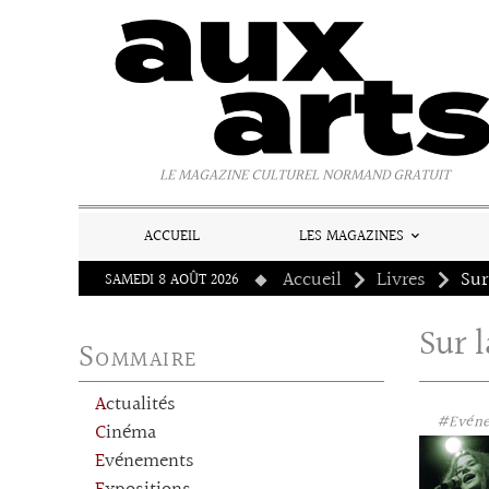
Panneau de gestion des cookies
LE MAGAZINE CULTUREL NORMAND GRATUIT
ACCUEIL
LES MAGAZINES
Accueil
Livres
Sur
SAMEDI 8 AOÛT 2026
Sur l
Sommaire
Actualités
#Evén
Cinéma
Evénements