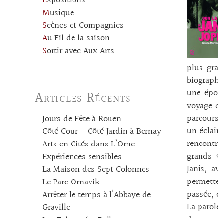
Expositions
Musique
Scènes et Compagnies
Au Fil de la saison
Sortir avec Aux Arts
plus gr
biograph
une épo
Articles Récents
voyage d
parcours
Jours de Fête à Rouen
un éclai
Côté Cour – Côté Jardin à Bernay
rencontr
Arts en Cités dans L’Orne
grands «
Expériences sensibles
Janis, 
La Maison des Sept Colonnes
permette
Le Parc Ornavik
passée, 
Arrêter le temps à l’Abbaye de
La parol
Graville