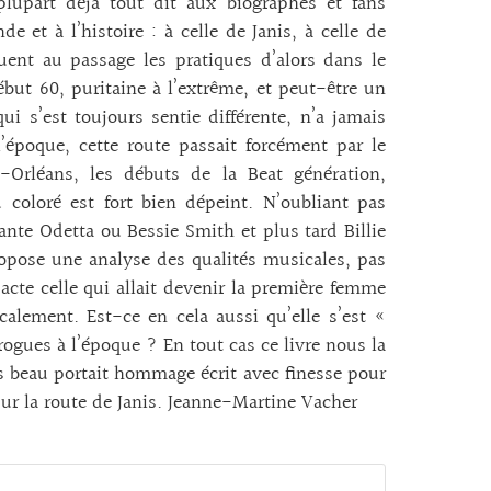
plupart déjà tout dit aux biographes et fans
e et à l’histoire : à celle de Janis, à celle de
uent au passage les pratiques d’alors dans le
but 60, puritaine à l’extrême, et peut-être un
i s’est toujours sentie différente, n’a jamais
époque, cette route passait forcément par le
-Orléans, les débuts de la Beat génération,
coloré est fort bien dépeint. N’oubliant pas
hante Odetta ou Bessie Smith et plus tard Billie
propose une analyse des qualités musicales, pas
acte celle qui allait devenir la première femme
alement. Est-ce en cela aussi qu’elle s’est «
ogues à l’époque ? En tout cas ce livre nous la
rès beau portait hommage écrit avec finesse pour
ur la route de Janis. Jeanne-Martine Vacher