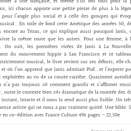
onfier à une française, et même s’ils ont tous pour la 
ns, ici chacun apporte une petite pierre de plus à la légend
 pour l’angle plus social et à celle des groupes qui évoq
usical… En toile de fond cette Amérique des années 50, dé
 encore au Texas, ce qui explique aussi pourquoi Janis, qu
uivre la même route que les autres. Pour une femme, à l’
… On suit, les premières virées de Janis à La Nouvelle
ment du mouvement hippie à San Francisco et ce tableau 
 strictement musical, le livre revient sur ses débuts, elle c
 et où l’on apprend que Janis admirait Piaf… et l’experte 
 exploitées au vu de sa courte carrière. Quasiment autodid
r n’a pas toujours sû comment grandir et s’affirmer music
, outre le contexte bien sûr dramatique de la montée des dr
 instant, intacte et il nous la rend aussi plus lisible. Un t
nse artiste qui ne nous a pas vraiment quitté. Une bible. S
e en co-édition avec France Culture 496 pages – 22,50e