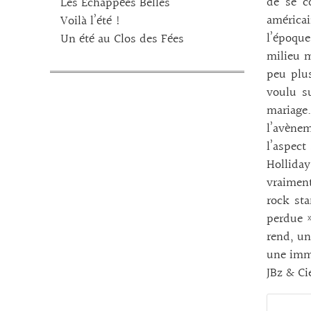
de se c
Les Echappées Belles
américai
Voilà l’été !
l’époque
Un été au Clos des Fées
milieu m
peu plus
voulu s
mariage
l’avène
l’aspect
Holliday
vraiment
rock sta
perdue »
rend, un
une imme
JBz & Ci