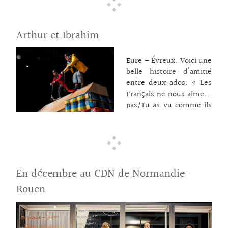
Souvenirs, joies et
introspection familiale
se télescopent, mais
Arthur et Ibrahim
l’important c’est
d’aimer. Une manière
Eure – Évreux. Voici une
de rappeler qu’il n’y a
belle histoire d’amitié
pas
… lire la suite →
entre deux ados. « Les
Français ne nous aiment
pas/Tu as vu comme ils
parlent de nous à la
télévision ». Lorsque
son père lui dit ça,
Ibrahim est bien embêté
car son meilleur ami
En décembre au CDN de Normandie-
c’est Arthur, un
Français, et «Arthur,
Rouen
c’est pas pareil, c’est son
copain ». Il propose alors
à Arthur de devenir