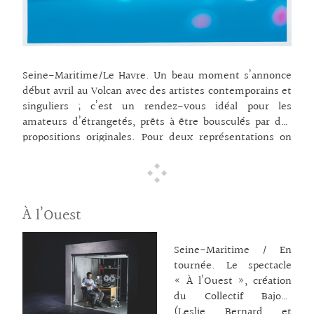
représentations du soir
sont gratuites. Partager
un moment ensemble
est le credo de cette
… lire la suite →
Seine-Maritime/Le Havre. Un beau moment s’annonce
début avril au Volcan avec des artistes contemporains et
singuliers ; c’est un rendez-vous idéal pour les
amateurs d’étrangetés, prêts à être bousculés par des
propositions originales. Pour deux représentations on
joue « L’étang » de Gisèle Vienne, l’une des artistes
associées à la saison de la Scène nationale. Après « Extra
Life » donné la saison dernière « L’étang » reste fidèle à
la signature artistique de la metteuse en scène : du
À l’Ouest
théâtre hybride dans des atmosphères visuelles,
textuelles et musicales envoûtantes. La scénographie
épurée permet à la comédienne Adèle Haenel de
Seine-Maritime / En
s’exprimer au sommet de son magnétisme. À
tournée. Le spectacle
… lire la suite →
« À l’Ouest », création
du Collectif Bajour
(Leslie Bernard et