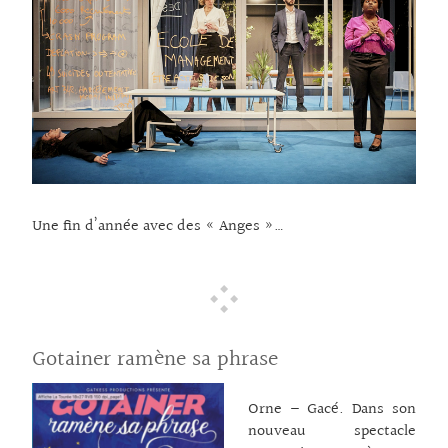
arabe… Pas si simple !
Amine Adjina a puisé
dans sa propre histoire
de jeune Français
d’origine algérienne
pour écrire cette fable
d’enfance et d’amitié.
Une leçon de bon sens
donnée aux adultes, à
hauteur d’enfant. Un
spectacle
… lire la suite →
Une fin d’année avec des « Anges »…
Gotainer ramène sa phrase
Orne – Gacé. Dans son
nouveau spectacle