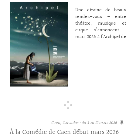
Une dizaine de beaux
rendez-vous – entre
théâtre, musique et
cirque – s’annoncent en
mars 2026 à l’Archipel de
Granville ! Le festival
Région en scène*,
organisé par le réseau
normand Diagonale y fait
aussi quelques étapes au
cours de son parcours
du 10 au 12 mars dans le
sud-Manche. Les
créations made in
Normandie sont à
l’honneur ! La
Machinerie des
Caen, Calvados · du 3 au 12 mars 2026
Printemps (2065). La
compagnie La Quête Ne
À la Comédie de Caen début mars 2026