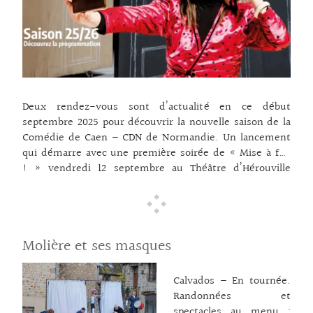
les trois premières
toujours froid dans le
soirées de la saison en
dos. Un show de cabaret
septembre : – Avec des
bien frappé qui tape fort
paroles polyphoniques et
sur l’empire impitoyable
… lire la suite →
d’Amazon ! Tout public,
à partir de 10 ans.
Pratique : J’aurais voulu
Deux rendez-vous sont d’actualité en ce début
être Jeff Bezos –
septembre 2025 pour découvrir la nouvelle saison de la
Comédie de Caen – CDN de Normandie. Un lancement
… lire la suite →
qui démarre avec une première soirée de « Mise à feu
! » vendredi 12 septembre au Théâtre d’Hérouville
Saint-Clair où le public est convié à partager avec
l’équipe et les artistes un moment intense : la bonne
quarantaine des spectacles et propositions de la saison
2025/2026 sont dévoilées en teasers ! Un temps festif
Molière et ses masques
gratuit sur réservation qui commence à 19h. Le second
tempo se déroule le lendemain au Théâtre des Cordes
avec un accueil personnalisé et
… lire la suite →
Calvados – En tournée.
Randonnées et
spectacles au menu :