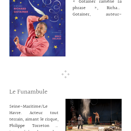
« Gotainer ramène sa
phrase », Richard
Gotainer, auteur-
chanteur-comédien-
fabuliste propose une
nouvelle formule
poético-rock pour
revisiter ses chansons
écrites depuis…pas mal
d’années mais pas en
chansons ! C’est
forcement un show
hilarant et décapant
préparé avec son
Le Funambule
compagnon de route
Brice Delage, musicien
virtuose, bruiteur
Seine-Maritime/Le
inventif, comique et
Havre. Acteur tout
complice de jeu. Du
terrain, aimant le risque,
théâtre musical
Philippe Torreton a
innovant et drôle