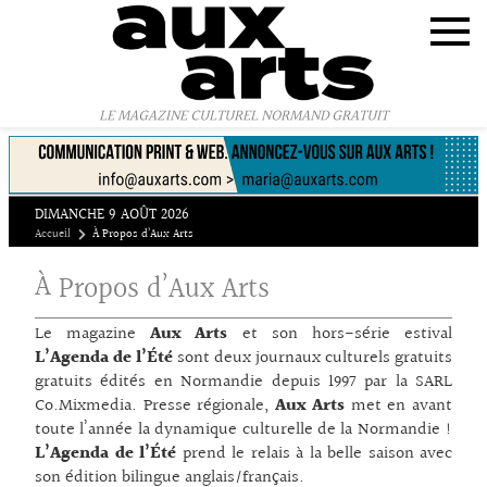
Panneau de gestion des cookies
LE MAGAZINE CULTUREL NORMAND GRATUIT
DIMANCHE 9 AOÛT 2026
Accueil
À Propos d’Aux Arts
À Propos d’Aux Arts
Le magazine
Aux Arts
et son hors-série estival
L’Agenda de l’Été
sont deux journaux culturels gratuits
gratuits édités en Normandie depuis 1997 par la SARL
Co.Mixmedia. Presse régionale,
Aux Arts
met en avant
toute l’année la dynamique culturelle de la Normandie !
L’Agenda de l’Été
prend le relais à la belle saison avec
son édition bilingue anglais/français.