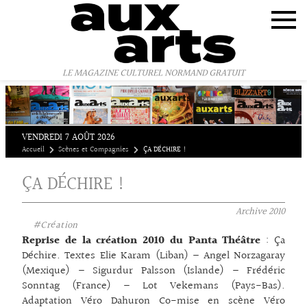
Panneau de gestion des cookies
LE MAGAZINE CULTUREL NORMAND GRATUIT
VENDREDI 7 AOÛT 2026
Accueil
Scènes et Compagnies
ÇA DÉCHIRE !
ÇA DÉCHIRE !
Archive
2010
#Création
Reprise de la création 2010 du Panta Théâtre
: Ça
Déchire. Textes Elie Karam (Liban) – Angel Norzagaray
(Mexique) – Sigurdur Palsson (Islande) – Frédéric
Sonntag (France) – Lot Vekemans (Pays-Bas).
Adaptation Véro Dahuron Co-mise en scène Véro