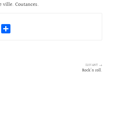
e ville. Coutances.
E
Pa
m
rt
ai
ag
l
er
SUIVANT →
Rock'n roll.