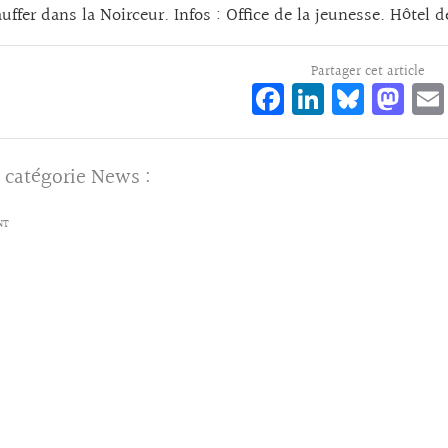
uffer dans la Noirceur. Infos : Office de la jeunesse. Hôtel d
Partager cet article
Fa
Li
Bl
M
ce
n
ue
as
bo
ke
sk
to
 catégorie
News
:
o
dI
y
d
k
n
o
NT
n