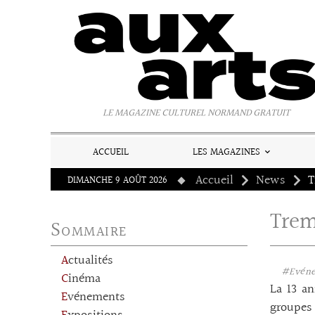
Panneau de gestion des cookies
LE MAGAZINE CULTUREL NORMAND GRATUIT
ACCUEIL
LES MAGAZINES
Accueil
News
T
DIMANCHE 9 AOÛT 2026
Trem
Sommaire
Actualités
#Evén
Cinéma
La 13 an
Evénements
groupes 