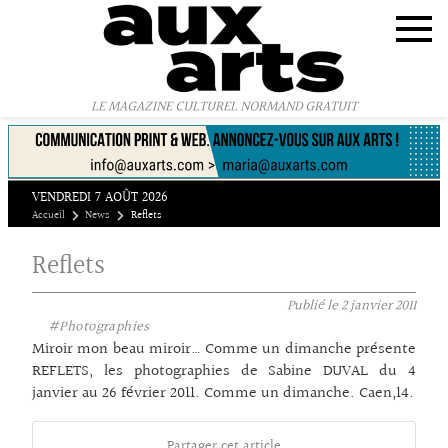
Panneau de gestion des cookies
LE MAGAZINE CULTUREL NORMAND GRATUIT
VENDREDI 7 AOÛT 2026
Accueil
News
Reflets
Reflets
Publié le
2 janvier 2011
#Photographies
Miroir mon beau miroir… Comme un dimanche présente
REFLETS, les photographies de Sabine DUVAL du 4
janvier au 26 février 2011. Comme un dimanche. Caen,14.
Partager cet article