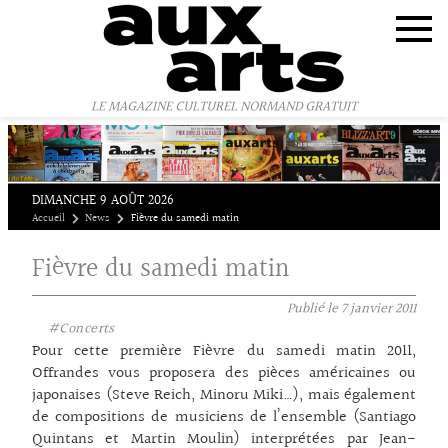
Panneau de gestion des cookies
LE MAGAZINE CULTUREL NORMAND GRATUIT
DIMANCHE 9 AOÛT 2026
Accueil
News
Fièvre du samedi matin
Fièvre du samedi matin
Publié le
7 janvier 2011
#Concerts
Pour cette première Fièvre du samedi matin 2011,
Offrandes vous proposera des pièces américaines ou
japonaises (Steve Reich, Minoru Miki…), mais également
de compositions de musiciens de l’ensemble (Santiago
Quintans et Martin Moulin) interprétées par Jean-