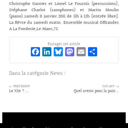
Christophe Garnier et Lionel Le Fournis (percussions),
Stéphane Charlot (saxophones) et Martin Moulin
(piano).samedi 8 janvier 2011 de 11h à 12h [entrée libre].
La fièvre du samedi matin. Ensemble musical Offrandes
A La Fonderie,Le Mans,72.
Partager cet article
Fa
Li
Bl
M
E
Pa
ce
n
ue
as
m
rt
bo
ke
sk
to
ai
ag
Dans la catégorie
News
:
o
dI
y
d
l
er
k
n
o
← PRÉCÉDENT
SUIVANT →
Le XXe ? ….
Quel avenir pour la paix …
n