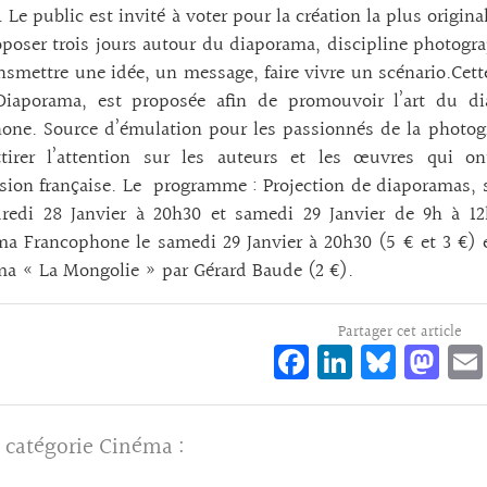
s. Le public est invité à voter pour la création la plus origi
poser trois jours autour du diaporama, discipline photogra
nsmettre une idée, un message, faire vivre un scénario.Cett
Diaporama, est proposée afin de promouvoir l’art du 
one. Source d’émulation pour les passionnés de la photog
ttirer l’attention sur les auteurs et les œuvres qui
sion française. Le programme : Projection de diaporamas, s
redi 28 Janvier à 20h30 et samedi 29 Janvier de 9h à 12h
a Francophone le samedi 29 Janvier à 20h30 (5 € et 3 €) e
a « La Mongolie » par Gérard Baude (2 €).
Partager cet article
Fa
Li
Bl
M
ce
n
ue
as
bo
ke
sk
to
 catégorie
Cinéma
:
o
dI
y
d