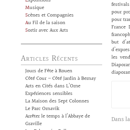
Expositions
festival
Musique
pour pro
Scènes et Compagnies
pour tra
Au Fil de la saison
France 
Sortir avec Aux Arts
francoph
but d’a
d’expres
Articles Récents
les vend
Diaporam
Jours de Fête à Rouen
diaporam
Côté Cour – Côté Jardin à Bernay
Arts en Cités dans L’Orne
Expériences sensibles
La Maison des Sept Colonnes
Le Parc Ornavik
Arrêter le temps à l’Abbaye de
Dans la
Graville