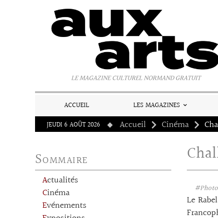
Panneau de gestion des cookies
LE MAGAZINE CULTUREL NORMAND GRATUIT
ACCUEIL
LES MAGAZINES
Accueil
Cinéma
Cha
JEUDI 6 AOÛT 2026
Chal
Sommaire
Actualités
#Photo
Cinéma
Le Rabel
Evénements
Francop