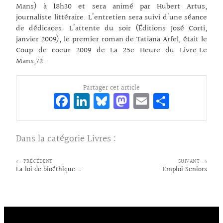
Mans) à 18h30 et sera animé par Hubert Artus,
journaliste littéraire. L’entretien sera suivi d’une séance
de dédicaces. L’attente du soir (Éditions José Corti,
janvier 2009), le premier roman de Tatiana Arfel, était le
Coup de coeur 2009 de La 25e Heure du Livre.Le
Mans,72.
Partager cet article
Fa
Li
Bl
M
E
Pa
ce
n
ue
as
m
rt
bo
ke
sk
to
ai
ag
Dans la catégorie
Livres
:
o
dI
y
d
l
er
k
n
o
← PRÉCÉDENT
SUIVANT →
La loi de bioéthique …
Emploi Seniors
n