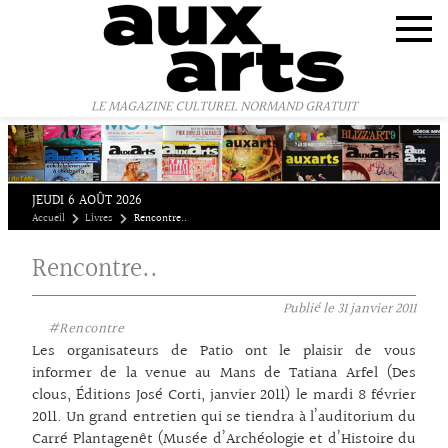
Panneau de gestion des cookies
LE MAGAZINE CULTUREL NORMAND GRATUIT
JEUDI 6 AOÛT 2026
Accueil
Livres
Rencontre..
Rencontre..
Publié le
31 janvier 2011
#Rencontre
Les organisateurs de Patio ont le plaisir de vous
informer de la venue au Mans de Tatiana Arfel (Des
clous, Éditions José Corti, janvier 2011) le mardi 8 février
2011. Un grand entretien qui se tiendra à l’auditorium du
Carré Plantagenêt (Musée d’Archéologie et d’Histoire du