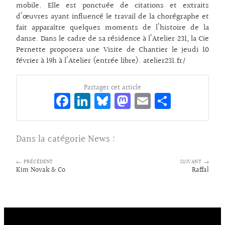
mobile. Elle est ponctuée de citations et extraits
d’œuvres ayant influencé le travail de la chorégraphe et
fait apparaître quelques moments de l’histoire de la
danse. Dans le cadre de sa résidence à l’Atelier 231, la Cie
Pernette proposera une Visite de Chantier le jeudi 10
février à 19h à l’Atelier (entrée libre). atelier231.fr/
Partager cet article
Fa
Li
Bl
M
E
Pa
ce
n
ue
as
m
rt
bo
ke
sk
to
ai
ag
Dans la catégorie
News
:
o
dI
y
d
l
er
k
n
o
← PRÉCÉDENT
SUIVANT →
Kim Novak & Co
Raffal
n