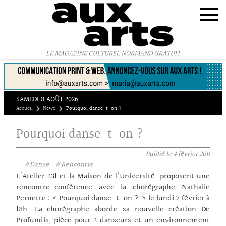
Panneau de gestion des cookies
LE MAGAZINE CULTUREL NORMAND GRATUIT
SAMEDI 8 AOÛT 2026
Accueil
News
Pourquoi danse-t-on ?
Pourquoi danse-t-on ?
Publié le
4 février 2011
#Danse
#Rencontre
L’Atelier 231 et la Maison de l’Université proposent une
rencontre-conférence avec la chorégraphe Nathalie
Pernette : « Pourquoi danse-t-on ? » le lundi 7 février à
18h. La chorégraphe aborde sa nouvelle création De
Profundis, pièce pour 2 danseurs et un environnement