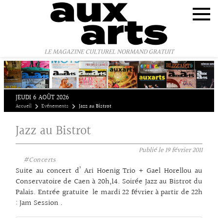
Panneau de gestion des cookies
LE MAGAZINE CULTUREL NORMAND GRATUIT
JEUDI 6 AOÛT 2026
Accueil
Evénements
Jazz au Bistrot
Jazz au Bistrot
Publié le
19 février 2011
#Concerts
Suite au concert d’ Ari Hoenig Trio + Gael Horellou au
Conservatoire de Caen à 20h,14. Soirée Jazz au Bistrot du
Palais. Entrée gratuite le mardi 22 février à partir de 22h
: Jam Session .