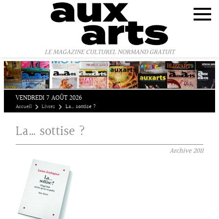
Panneau de gestion des cookies
LE MAGAZINE CULTUREL NORMAND GRATUIT
VENDREDI 7 AOÛT 2026
Accueil
Livres
La… sottise ?
La… sottise ?
Archive
2011