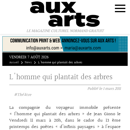
Panneau de gestion des cookies
LE MAGAZINE CULTUREL NORMAND GRATUIT
VENDREDI 7 AOÛT 2026
Accueil
News
L'homme qui plantait des arbres
L'homme qui plantait des arbres
Publié le
1 mars 2011
#Théâtre
La compagnie du voyageur immobile présente
« l’homme qui plantait des arbres » de Jean Giono le
Vendredi 11 mars à 20h, dans le cadre du 13 ème
printemps des poètes « d’infinis paysages » à l’espace