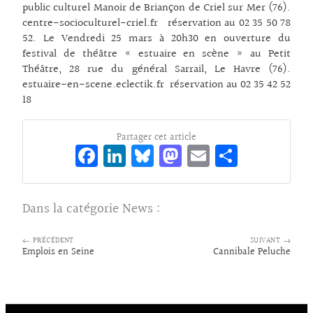
public culturel Manoir de Briançon de Criel sur Mer (76).
centre-socioculturel-criel.fr réservation au 02 35 50 78
52. Le Vendredi 25 mars à 20h30 en ouverture du
festival de théâtre « estuaire en scène » au Petit
Théâtre, 28 rue du général Sarrail, Le Havre (76).
estuaire-en-scene.eclectik.fr réservation au 02 35 42 52
18
Partager cet article
Fa
Li
Bl
M
E
Pa
ce
n
ue
as
m
rt
bo
ke
sk
to
ai
ag
Dans la catégorie
News
:
o
dI
y
d
l
er
k
n
o
← PRÉCÉDENT
SUIVANT →
Emplois en Seine
Cannibale Peluche
n