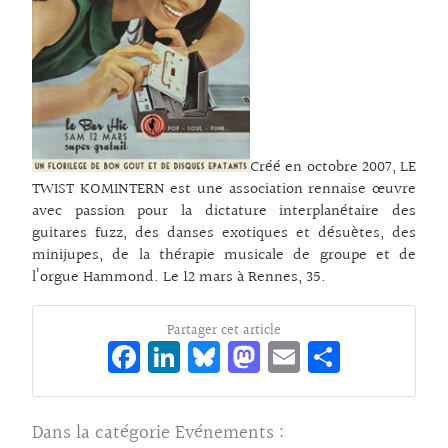
Créé en octobre 2007, LE
TWIST KOMINTERN est une association rennaise œuvre
avec passion pour la dictature interplanétaire des
guitares fuzz, des danses exotiques et désuètes, des
minijupes, de la thérapie musicale de groupe et de
l’orgue Hammond. Le 12 mars à Rennes, 35.
Partager cet article
Fa
Li
Bl
M
E
Pa
ce
n
ue
as
m
rt
bo
ke
sk
to
ai
ag
Dans la catégorie
Evénements
: