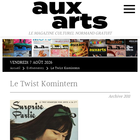
Panneau de gestion des cookies
LE MAGAZINE CULTUREL NORMAND GRATUIT
VENDREDI 7 AOÛT 2026
Accueil
Evénements
Le Twist Komintern
Le Twist Komintern
Archive
2011