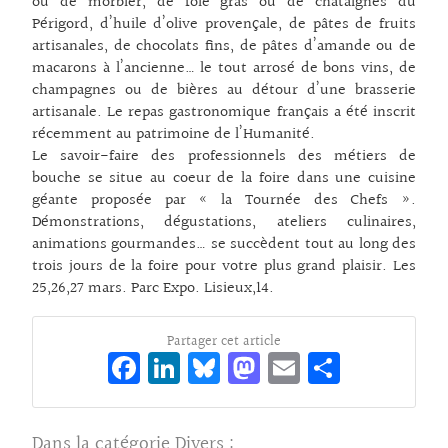
ou de morbier, de foie gras ou de châtaignes du
Périgord, d’huile d’olive provençale, de pâtes de fruits
artisanales, de chocolats fins, de pâtes d’amande ou de
macarons à l’ancienne… le tout arrosé de bons vins, de
champagnes ou de bières au détour d’une brasserie
artisanale. Le repas gastronomique français a été inscrit
récemment au patrimoine de l’Humanité.
Le savoir-faire des professionnels des métiers de
bouche se situe au coeur de la foire dans une cuisine
géante proposée par « la Tournée des Chefs ».
Démonstrations, dégustations, ateliers culinaires,
animations gourmandes… se succèdent tout au long des
trois jours de la foire pour votre plus grand plaisir. Les
25,26,27 mars. Parc Expo. Lisieux,14.
Partager cet article
Fa
Li
Bl
M
E
Pa
ce
n
ue
as
m
rt
bo
ke
sk
to
ai
ag
Dans la catégorie
Divers
: