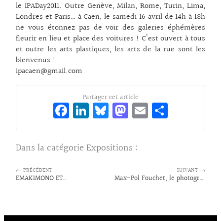
le IPADay2011. Outre Genève, Milan, Rome, Turin, Lima,
Londres et Paris… à Caen, le samedi 16 avril de 14h à 18h
ne vous étonnez pas de voir des galeries éphémères
fleurir en lieu et place des voitures ! C’est ouvert à tous
et outre les arts plastiques, les arts de la rue sont les
bienvenus !
ipacaen@gmail.com
Partager cet article
Fa
Li
Bl
M
E
Pa
ce
n
ue
as
m
rt
bo
ke
sk
to
ai
ag
Dans la catégorie
Expositions
:
o
dI
y
d
l
er
k
n
o
← PRÉCÉDENT
SUIVANT →
EMAKIMONO ET…
Max-Pol Fouchet, le photographe
n