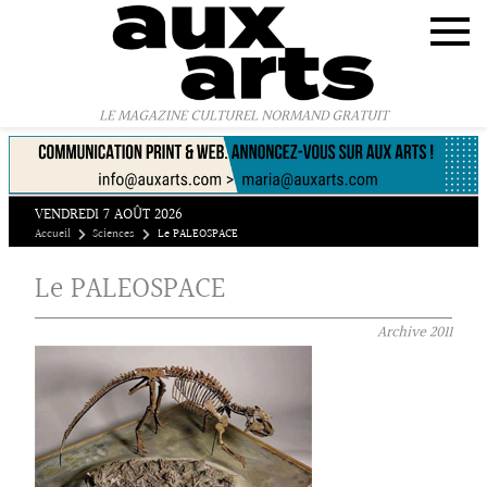
Panneau de gestion des cookies
LE MAGAZINE CULTUREL NORMAND GRATUIT
VENDREDI 7 AOÛT 2026
Accueil
Sciences
Le PALEOSPACE
Le PALEOSPACE
Archive
2011