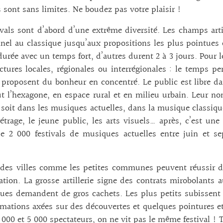
s sont sans limites. Ne boudez pas votre plaisir !
ivals sont d’abord d’une extrême diversité. Les champs art
nnel au classique jusqu’aux propositions les plus pointues o
durée avec un temps fort, d’autres durent 2 à 3 jours. Pour l
ctures locales, régionales ou interrégionales : le temps p
proposent du bonheur en concentré. Le public est libre dan
t l’hexagone, en espace rural et en milieu urbain. Leur no
 soit dans les musiques actuelles, dans la musique classique, 
trage, le jeune public, les arts visuels… après, c’est un
 2 000 festivals de musiques actuelles entre juin et sep
ndes villes comme les petites communes peuvent réussir 
ation. La grosse artillerie signe des contrats mirobolants 
ues demandent de gros cachets. Les plus petits subissent 
ations axées sur des découvertes et quelques pointures et 
 000 et 5 000 spectateurs, on ne vit pas le même festival 