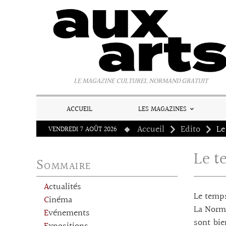
Panneau de gestion des cookies
LE MAGAZINE CULTUREL NORMAND GRATUIT
ACCUEIL
LES MAGAZINES
Accueil
Edito
Le
VENDREDI 7 AOÛT 2026
Le t
Sommaire
Actualités
Le temps
Cinéma
La Norma
Evénements
sont bie