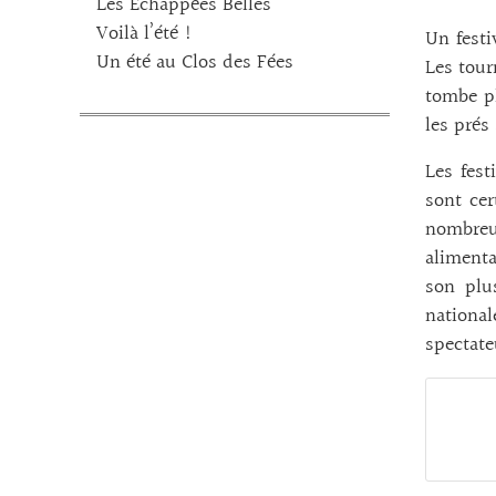
Les Echappées Belles
Voilà l’été !
Un festi
Un été au Clos des Fées
Les tour
tombe pl
les prés
Les fest
sont cer
nombreu
alimenta
son plu
national
spectate