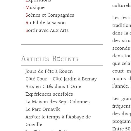
Expositions
culturel
Musique
Scènes et Compagnies
Les fest
Au Fil de la saison
traditio
Sortir avec Aux Arts
dans la 
des stru
seconds 
dans tou
Articles Récents
que cela
court-mé
Jours de Fête à Rouen
moins de
Côté Cour – Côté Jardin à Bernay
l’année.
Arts en Cités dans L’Orne
Expériences sensibles
Les gra
La Maison des Sept Colonnes
fréquent
Le Parc Ornavik
des disq
Arrêter le temps à l’Abbaye de
programm
Graville
Entre 50