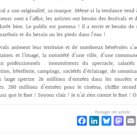
val a son originalité, sa marque. Même si la tendance tend
neurs sont à l’affut, les artistes ont besoin des festivals et 
utôt bien. Le public est preneur ! Il a envie et besoin d
 sarthois et du bessin ou les pieds dans l’eau !
ivals animent leur territoire et de nombreux bénévoles s
taines et l’image, la notoriété d’une ville, d’une commun
x professionnels : intermittents du spectacle, salariés
tion, hôtellerie, campings, sociétés d’éclairage, de sonori
s large spectre. 26 millions d’entrées dans les musées e
es. 200 millions d’entrées pour le cinéma, chiffre record
urs que le foot ! Soyons clair ! Je n’ai rien contre le foot ! 
Partager cet article
Fa
Li
Bl
M
ce
n
ue
as