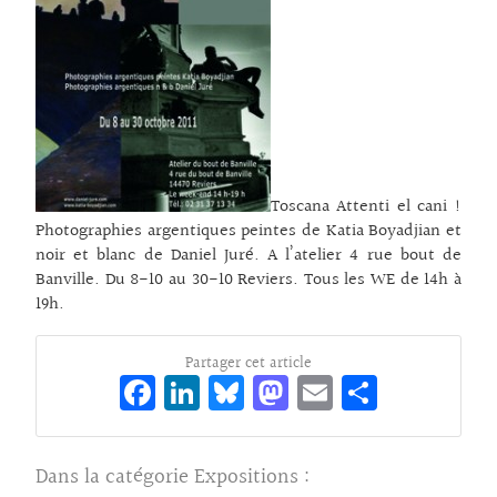
Toscana Attenti el cani !
Photographies argentiques peintes de Katia Boyadjian et
noir et blanc de Daniel Juré. A l’atelier 4 rue bout de
Banville. Du 8-10 au 30-10 Reviers. Tous les WE de 14h à
19h.
Partager cet article
Fa
Li
Bl
M
E
Pa
ce
n
ue
as
m
rt
bo
ke
sk
to
ai
ag
Dans la catégorie
Expositions
: