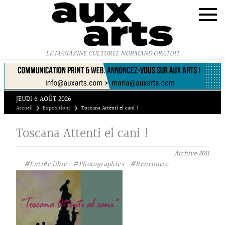
Panneau de gestion des cookies
LE MAGAZINE CULTUREL NORMAND GRATUIT
JEUDI 6 AOÛT 2026
Accueil
Expositions
Toscana Attenti el cani !
Toscana Attenti el cani !
Archive
2011
#Entrée libre
#Photographies
#Rencontre