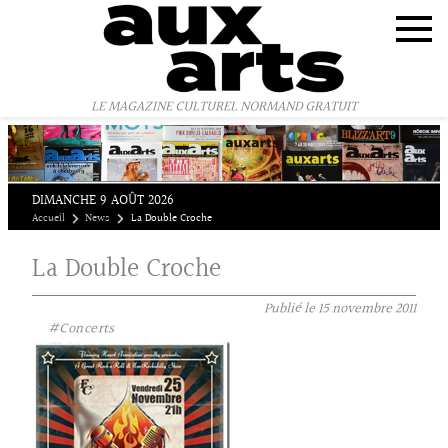
Panneau de gestion des cookies
LE MAGAZINE CULTUREL NORMAND GRATUIT
DIMANCHE 9 AOÛT 2026
Accueil
News
La Double Croche
La Double Croche
Publié le
15 novembre 2011
#Concerts