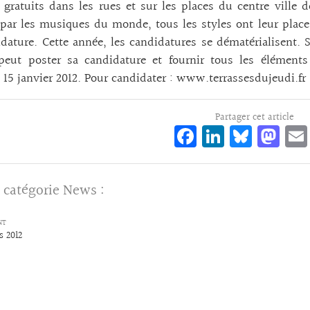
 gratuits dans les rues et sur les places du centre ville
par les musiques du monde, tous les styles ont leur place
dature. Cette année, les candidatures se dématérialisent. S
peut poster sa candidature et fournir tous les éléments
 15 janvier 2012. Pour candidater : www.terrassesdujeudi.fr
Partager cet article
Fa
Li
Bl
M
ce
n
ue
as
bo
ke
sk
to
 catégorie
News
:
o
dI
y
d
k
n
o
NT
s 2012
n