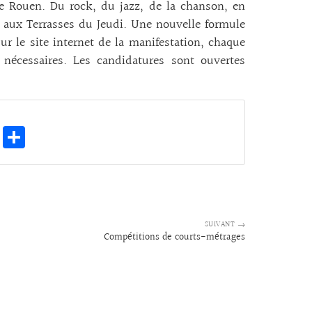
 de Rouen. Du rock, du jazz, de la chanson, en
 aux Terrasses du Jeudi. Une nouvelle formule
ur le site internet de la manifestation, chaque
 nécessaires. Les candidatures sont ouvertes
E
Pa
m
rt
ai
ag
l
er
SUIVANT →
Compétitions de courts-métrages