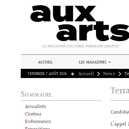
Panneau de gestion des cookies
LE MAGAZINE CULTUREL NORMAND GRATUIT
ACCUEIL
LES MAGAZINES
Accueil
News
Te
VENDREDI 7 AOÛT 2026
Terr
Sommaire
Actualités
Candidat
Cinéma
Evénements
L’appel 