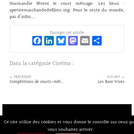
Normandie fêtent le court métrage. Les lieux :
apetitemarchandedefilms.org. Pour le reste du monde,
pas d’infos….
Partager cet article
Fa
Li
Bl
M
E
Pa
ce
n
ue
as
m
rt
bo
ke
sk
to
ai
ag
Dans la catégorie
Cinéma
:
o
dI
y
d
l
er
k
n
o
← PRÉCÉDENT
SUIVANT →
Compétitions de courts-métrages
Les Bare Wires
n
Ce site utilise des cookies et vous donne le contrôle sur ceux q
Contact
À Propos d’Aux Arts
Mentions Légales / CGU
© Co.mixmedia 2026
vous souhaitez activer