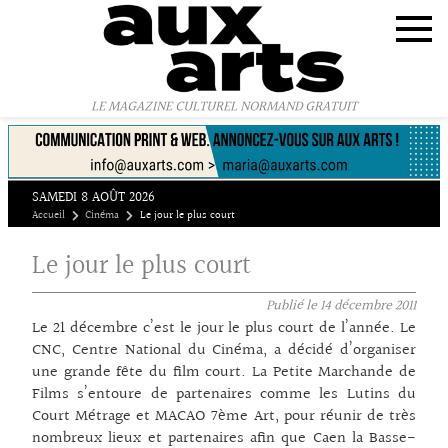
Panneau de gestion des cookies
LE MAGAZINE CULTUREL NORMAND GRATUIT
SAMEDI 8 AOÛT 2026
Accueil
Cinéma
Le jour le plus court
Le jour le plus court
Publié le
14 décembre 2011
Le 21 décembre c’est le jour le plus court de l’année. Le
CNC, Centre National du Cinéma, a décidé d’organiser
une grande fête du film court. La Petite Marchande de
Films s’entoure de partenaires comme les Lutins du
Court Métrage et MACAO 7ème Art, pour réunir de très
nombreux lieux et partenaires afin que Caen la Basse-