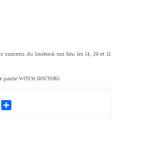
 concerts du Soubock ont lieu les 14, 20 et 21
re partie WITCH DOCTORS
E
Pa
m
rt
ai
ag
l
er