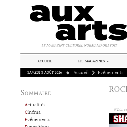
Panneau de gestion des cookies
LE MAGAZINE CULTUREL NORMAND GRATUIT
ACCUEIL
LES MAGAZINES
Accueil
Evénements
SAMEDI 8 AOÛT 2026
ROC
Sommaire
Actualités
#Conce
Cinéma
Evénements