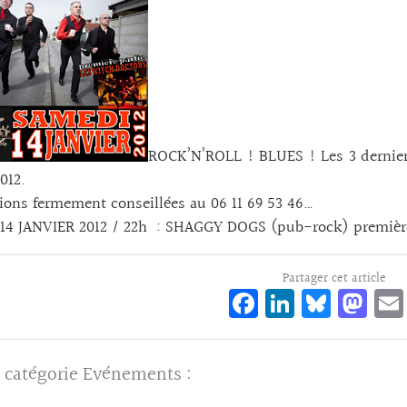
ROCK’N’ROLL ! BLUES ! Les 3 derniers
012.
ions fermement conseillées au 06 11 69 53 46…
14 JANVIER 2012 / 22h : SHAGGY DOGS (pub-rock) premiè
Partager cet article
Fa
Li
Bl
M
ce
n
ue
as
bo
ke
sk
to
 catégorie
Evénements
:
o
dI
y
d