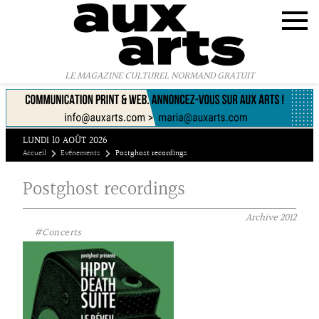
Panneau de gestion des cookies
LE MAGAZINE CULTUREL NORMAND GRATUIT
LUNDI 10 AOÛT 2026
Accueil
Evénements
Postghost recordings
Postghost recordings
Archive
2012
#Concerts