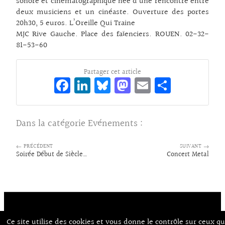
sonore et cinématographique née d’une rencontre entre
deux musiciens et un cinéaste. Ouverture des portes
20h30, 5 euros. L’Oreille Qui Traine
MJC Rive Gauche. Place des faïenciers. ROUEN. 02-32-
81-53-60
Partager cet article
Fa
Li
Bl
M
E
Pa
ce
n
ue
as
m
rt
bo
ke
sk
to
ai
ag
Dans la catégorie
Evénements
:
o
dI
y
d
l
er
k
n
o
← PRÉCÉDENT
SUIVANT →
Soirée Début de Siècle…
Concert Metal
n
Ce site utilise des cookies et vous donne le contrôle sur ceux q
Contact
À Propos d’Aux Arts