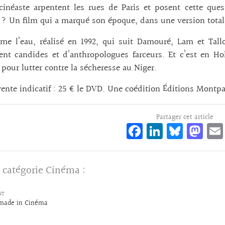
cinéaste arpentent les rues de Paris et posent cette ques
? Un film qui a marqué son époque, dans une version total
me l’eau, réalisé en 1992, qui suit Damouré, Lam et Tall
nt candides et d’anthropologues farceurs. Et c’est en Hol
 pour lutter contre la sécheresse au Niger.
vente indicatif : 25 € le DVD. Une coédition Éditions Montp
Partager cet article
Fa
Li
Bl
M
ce
n
ue
as
bo
ke
sk
to
 catégorie
Cinéma
:
o
dI
y
d
k
n
o
NT
 made in Cinéma
n