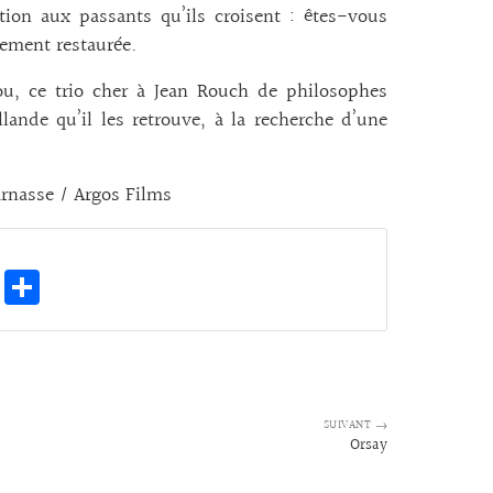
tion aux passants qu’ils croisent : êtes-vous
ement restaurée.
ou, ce trio cher à Jean Rouch de philosophes
lande qu’il les retrouve, à la recherche d’une
arnasse / Argos Films
E
Pa
m
rt
ai
ag
l
er
SUIVANT →
Orsay