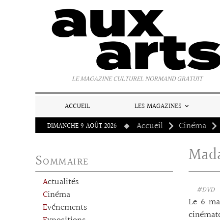
Panneau de gestion des cookies
LE MAGAZINE CULTUREL NORMAND GRATUIT
ACCUEIL
LES MAGAZINES
Accueil
Cinéma
DIMANCHE 9 AOÛT 2026
Mad
Sommaire
Actualités
#DVD
Cinéma
Le 6 ma
Evénements
cinémato