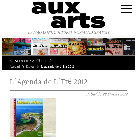
Panneau de gestion des cookies
LE MAGAZINE CULTUREL NORMAND GRATUIT
VENDREDI 7 AOÛT 2026
Accueil
Divers
L'Agenda de L'Eté 2012
L'Agenda de L'Eté 2012
Publié le
28 février 2012