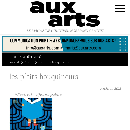
Panneau de gestion des cookies
LE MAGAZINE CULTUREL NORMAND GRATUIT
JEUDI 6 AOÛT 2026
Accueil
Livres
les p'tits bouquineurs
les p'tits bouquineurs
Archive
2012
#Festival
#Jeune public