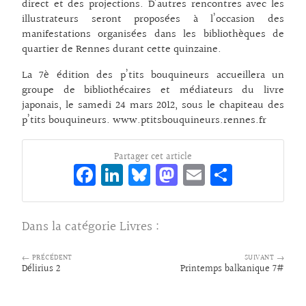
direct et des projections. D’autres rencontres avec les
illustrateurs seront proposées à l’occasion des
manifestations organisées dans les bibliothèques de
quartier de Rennes durant cette quinzaine.
La 7è édition des p’tits bouquineurs accueillera un
groupe de bibliothécaires et médiateurs du livre
japonais, le samedi 24 mars 2012, sous le chapiteau des
p’tits bouquineurs. www.ptitsbouquineurs.rennes.fr
Partager cet article
Fa
Li
Bl
M
E
Pa
ce
n
ue
as
m
rt
bo
ke
sk
to
ai
ag
Dans la catégorie
Livres
:
o
dI
y
d
l
er
k
n
o
← PRÉCÉDENT
SUIVANT →
Délirius 2
Printemps balkanique 7#
n