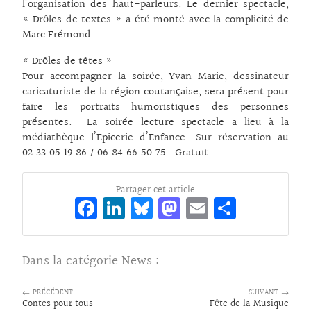
l’organisation des haut-parleurs. Le dernier spectacle,
« Drôles de textes » a été monté avec la complicité de
Marc Frémond.
« Drôles de têtes »
Pour accompagner la soirée, Yvan Marie, dessinateur
caricaturiste de la région coutançaise, sera présent pour
faire les portraits humoristiques des personnes
présentes. La soirée lecture spectacle a lieu à la
médiathèque l’Epicerie d’Enfance. Sur réservation au
02.33.05.19.86 / 06.84.66.50.75. Gratuit.
Partager cet article
Fa
Li
Bl
M
E
Pa
ce
n
ue
as
m
rt
bo
ke
sk
to
ai
ag
Dans la catégorie
News
:
o
dI
y
d
l
er
k
n
o
← PRÉCÉDENT
SUIVANT →
Contes pour tous
Fête de la Musique