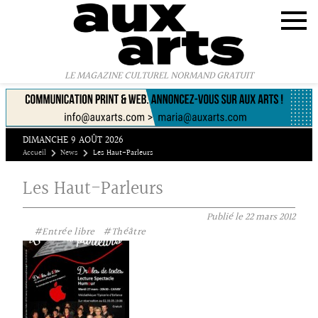
Panneau de gestion des cookies
LE MAGAZINE CULTUREL NORMAND GRATUIT
DIMANCHE 9 AOÛT 2026
Accueil
News
Les Haut-Parleurs
Les Haut-Parleurs
Publié le
22 mars 2012
#Entrée libre
#Théâtre