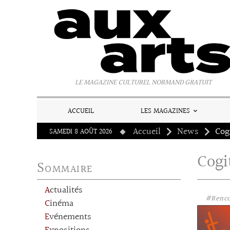
Panneau de gestion des cookies
LE MAGAZINE CULTUREL NORMAND GRATUIT
ACCUEIL
LES MAGAZINES
Accueil
News
Cog
SAMEDI 8 AOÛT 2026
Cogi
Sommaire
Actualités
#Renco
Cinéma
Evénements