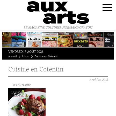
Panneau de gestion des cookies
LE MAGAZINE CULTUREL NORMAND GRATUIT
VENDREDI 7 AOÛT 2026
Accueil
Livres
Cuisine en Cotentin
Cuisine en Cotentin
Archive
2012
#Tourisme