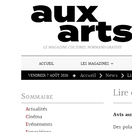
Panneau de gestion des cookies
LE MAGAZINE CULTUREL NORMAND GRATUIT
ACCUEIL
LES MAGAZINES
Accueil
News
VENDREDI 7 AOÛT 2026
Lire 
Sommaire
Actualités
Avis a
Cinéma
Evénements
Des pola