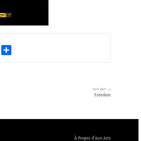
E
Pa
m
rt
ai
ag
l
er
SUIVANT →
Freedom
À Propos d’Aux Arts