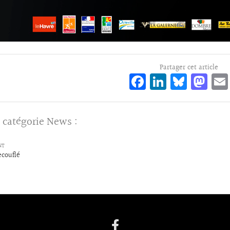
Partager cet article
Fa
Li
Bl
M
ce
n
ue
as
bo
ke
sk
to
 catégorie
News
:
o
dI
y
d
k
n
o
NT
ecouflé
n