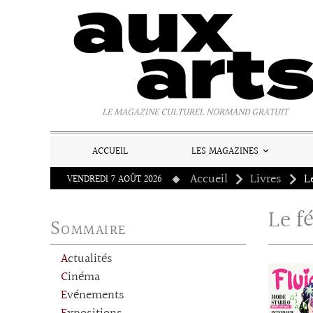
Panneau de gestion des cookies
LE MAGAZINE CULTUREL NORMAND GRATUIT
ACCUEIL
LES MAGAZINES
Accueil
Livres
L
VENDREDI 7 AOÛT 2026
Le f
Sommaire
Actualités
Cinéma
Evénements