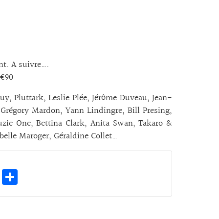
nt. A suivre….
4€90
, Pluttark, Leslie Plée, Jérôme Duveau, Jean-
 Grégory Mardon, Yann Lindingre, Bill Presing,
uzie One, Bettina Clark, Anita Swan, Takaro &
elle Maroger, Géraldine Collet…
E
Pa
m
rt
ai
ag