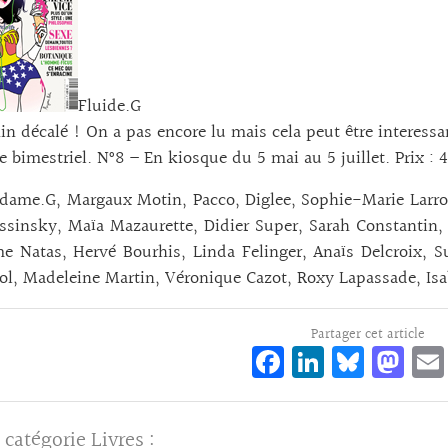
Fluide.G
in décalé ! On a pas encore lu mais cela peut être interessa
 bimestriel. N°8 – En kiosque du 5 mai au 5 juillet. Prix : 
ame.G, Margaux Motin, Pacco, Diglee, Sophie-Marie Larrouy
ssinsky, Maïa Mazaurette, Didier Super, Sarah Constantin,
e Natas, Hervé Bourhis, Linda Felinger, Anaïs Delcroix, S
l, Madeleine Martin, Véronique Cazot, Roxy Lapassade, Isab
Partager cet article
Fa
Li
Bl
M
ce
n
ue
as
bo
ke
sk
to
 catégorie
Livres
: