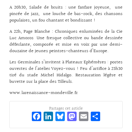
A 20h30, Salade de bruits : une fanfare joyeuse, une
pincée de jazz, une louche de bas-rock, des chansons
populaires, un fou chantant et bondissant !
A 22h, Page Blanche : Chroniques enluminées de la Cie
Luc Amoros Une fresque collective ou bande dessinée
déferlante, composée et mise en voix par une demi-
douzaine de jeunes peintres-chanteurs d’Europe.
Les Germinales s’invitent à Plateaux Ephémères : portes
ouvertes de l’atelier Voyez-vous ! Feu d’artifice à 23h30
tiré du stade Michel Hidalgo. Restauration légère et
buvette sur la place des Tilleuls.
www.larenaissance-mondeville.fr
Partager cet article
Fa
Li
Bl
M
E
Pa
ce
n
ue
as
m
rt