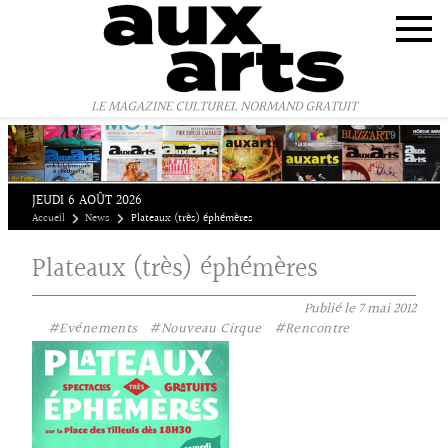
Panneau de gestion des cookies
LE MAGAZINE CULTUREL NORMAND GRATUIT
JEUDI 6 AOÛT 2026
Accueil
News
Plateaux (très) éphémères
Plateaux (très) éphémères
Publié le
7 mai 2012
#Evénements
#Nouveau Cirque
#Rencontre