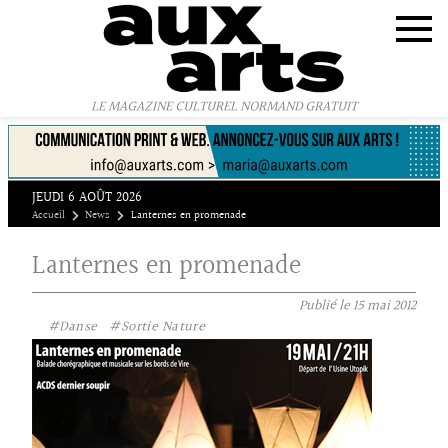
Panneau de gestion des cookies
LE MAGAZINE CULTUREL NORMAND GRATUIT
JEUDI 6 AOÛT 2026
Accueil
News
Lanternes en promenade
Lanternes en promenade
Publié le
15 mai 2012
#Danse
#Sortie Nature