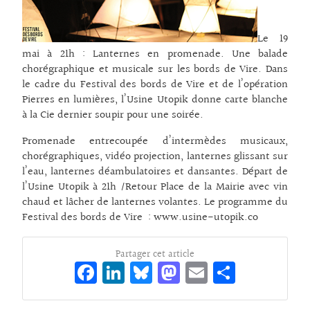
Le 19
mai à 21h : Lanternes en promenade. Une balade
chorégraphique et musicale sur les bords de Vire. Dans
le cadre du Festival des bords de Vire et de l’opération
Pierres en lumières, l’Usine Utopik donne carte blanche
à la Cie dernier soupir pour une soirée.
Promenade entrecoupée d’intermèdes musicaux,
chorégraphiques, vidéo projection, lanternes glissant sur
l’eau, lanternes déambulatoires et dansantes. Départ de
l’Usine Utopik à 21h /Retour Place de la Mairie avec vin
chaud et lâcher de lanternes volantes. Le programme du
Festival des bords de Vire : www.usine-utopik.co
Partager cet article
Fa
Li
Bl
M
E
Pa
ce
n
ue
as
m
rt