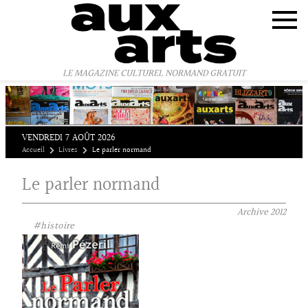
Panneau de gestion des cookies
LE MAGAZINE CULTUREL NORMAND GRATUIT
VENDREDI 7 AOÛT 2026
Accueil
Livres
Le parler normand
Le parler normand
Archive
2012
#histoire