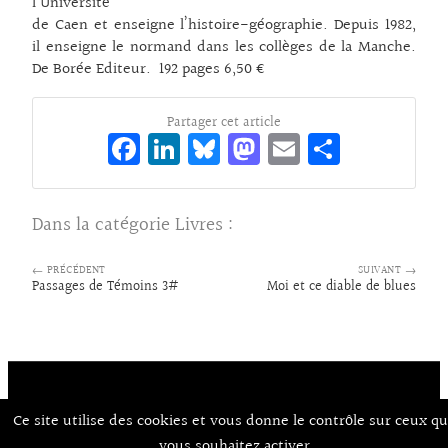
l’Université
de Caen et enseigne l’histoire-géographie. Depuis 1982,
il enseigne le normand dans les collèges de la Manche.
De Borée Editeur. 192 pages 6,50 €
Partager cet article
Fa
Li
Bl
M
E
Pa
ce
n
ue
as
m
rt
bo
ke
sk
to
ai
ag
Dans la catégorie
Livres
:
o
dI
y
d
l
er
k
n
o
← PRÉCÉDENT
SUIVANT →
Passages de Témoins 3#
Moi et ce diable de blues
n
Ce site utilise des cookies et vous donne le contrôle sur ceux q
Contact
À Propos d’Aux Arts
Mentions Légales / CGU
© Co.mixmedia 2026
vous souhaitez activer