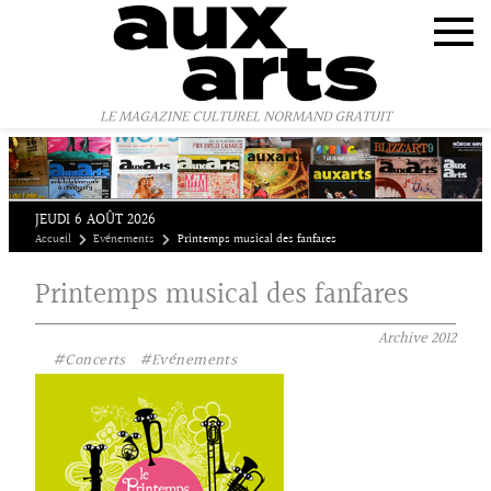
Panneau de gestion des cookies
LE MAGAZINE CULTUREL NORMAND GRATUIT
JEUDI 6 AOÛT 2026
Accueil
Evénements
Printemps musical des fanfares
Printemps musical des fanfares
Archive
2012
#Concerts
#Evénements