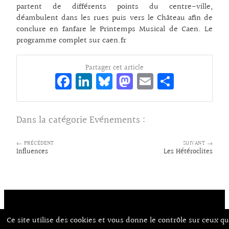
partent de différents points du centre-ville,
déambulent dans les rues puis vers le Château afin de
conclure en fanfare le Printemps Musical de Caen. Le
programme complet sur caen.fr
Partager cet article
Fa
Li
Bl
M
E
Pa
ce
n
ue
as
m
rt
bo
ke
sk
to
ai
ag
Dans la catégorie
Evénements
:
o
dI
y
d
l
er
k
n
o
← PRÉCÉDENT
SUIVANT →
Influences
Les Hétéroclites
n
Ce site utilise des cookies et vous donne le contrôle sur ceux q
Contact
À Propos d’Aux Arts