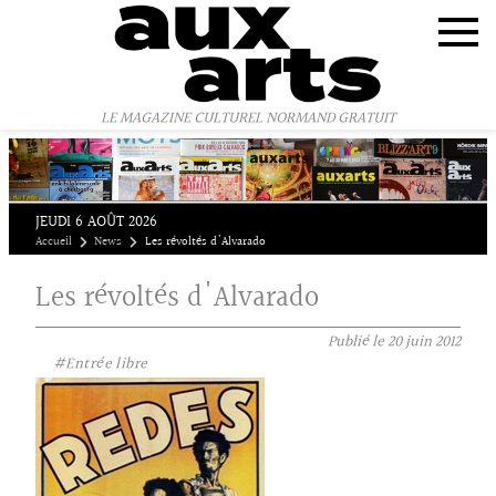
Panneau de gestion des cookies
LE MAGAZINE CULTUREL NORMAND GRATUIT
JEUDI 6 AOÛT 2026
Accueil
News
Les révoltés d'Alvarado
Les révoltés d'Alvarado
Publié le
20 juin 2012
#Entrée libre