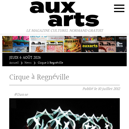
Panneau de gestion des cookies
LE MAGAZINE CULTUREL NORMAND GRATUIT
JEUDI 6 AOÛT 2026
Accueil
News
Cirque à Regnéville
Cirque à Regnéville
Publié le
10 juillet 2012
#Danse