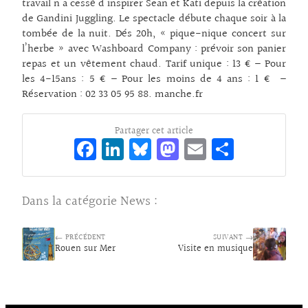
travail n’a cessé d’inspirer Sean et Kati depuis la création
de Gandini Juggling. Le spectacle débute chaque soir à la
tombée de la nuit. Dés 20h, « pique-nique concert sur
l’herbe » avec Washboard Company : prévoir son panier
repas et un vêtement chaud. Tarif unique : 13 € – Pour
les 4-15ans : 5 € – Pour les moins de 4 ans : 1 € –
Réservation : 02 33 05 95 88. manche.fr
Partager cet article
Fa
Li
Bl
M
E
Pa
ce
n
ue
as
m
rt
bo
ke
sk
to
ai
ag
Dans la catégorie
News
:
o
dI
y
d
l
er
k
n
o
← PRÉCÉDENT
SUIVANT →
Rouen sur Mer
Visite en musique
n