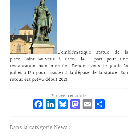
L’emblématique statue de la
place Saint-Sauveur à Caen. 14. part pour une
restauration bien méritée. Rendez-vous le jeudi 26
juillet à 12h pour assister à la dépose de la statue. Son
retour est prévu début 2013.
Partager cet article
Fa
Li
Bl
M
E
Pa
ce
n
ue
as
m
rt
bo
ke
sk
to
ai
ag
Dans la catégorie
News
:
o
dI
y
d
l
er