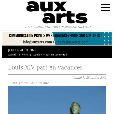
Panneau de gestion des cookies
LE MAGAZINE CULTUREL NORMAND GRATUIT
JEUDI 6 AOÛT 2026
Accueil
News
Louis XIV part en vacances !
Louis XIV part en vacances !
Publié le
25 juillet 2012
#histoire
#Tourisme