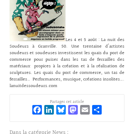
Les 4 et 5 août : La nuit des
Soudeurs à Granville. 50. Une trentaine d’artistes
soudeurs et soudeuses investissent les quais du port de
commerce pour puiser dans les tas de ferrailles des
matériaux propices à la création et à la réalisation de
sculptures. Les quais du port de commerce, un tas de
ferrailles… Performances, musique, créations insolites….
lanuitdessoudeurs.com
Partager cet article
Fa
Li
Bl
M
E
Pa
ce
n
ue
as
m
rt
bo
ke
sk
to
ai
ag
Dans la catégorie
News
: