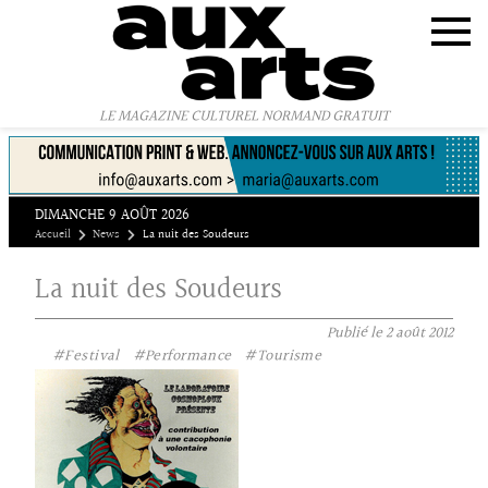
Panneau de gestion des cookies
LE MAGAZINE CULTUREL NORMAND GRATUIT
DIMANCHE 9 AOÛT 2026
Accueil
News
La nuit des Soudeurs
La nuit des Soudeurs
Publié le
2 août 2012
#Festival
#Performance
#Tourisme