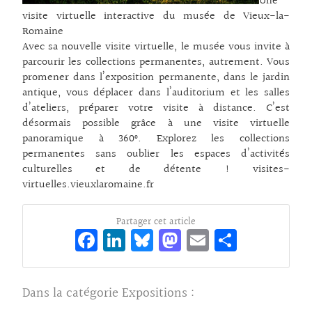
Une
visite virtuelle interactive du musée de Vieux-la-
Romaine
Avec sa nouvelle visite virtuelle, le musée vous invite à
parcourir les collections permanentes, autrement. Vous
promener dans l’exposition permanente, dans le jardin
antique, vous déplacer dans l’auditorium et les salles
d’ateliers, préparer votre visite à distance. C’est
désormais possible grâce à une visite virtuelle
panoramique à 360°. Explorez les collections
permanentes sans oublier les espaces d’activités
culturelles et de détente ! visites-
virtuelles.vieuxlaromaine.fr
Partager cet article
Fa
Li
Bl
M
E
Pa
ce
n
ue
as
m
rt
bo
ke
sk
to
ai
ag
Dans la catégorie
Expositions
:
o
dI
y
d
l
er