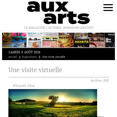
Panneau de gestion des cookies
LE MAGAZINE CULTUREL NORMAND GRATUIT
SAMEDI 8 AOÛT 2026
Accueil
Expositions
Une visite virtuelle
Une visite virtuelle
Archive
2012
#Entrée libre