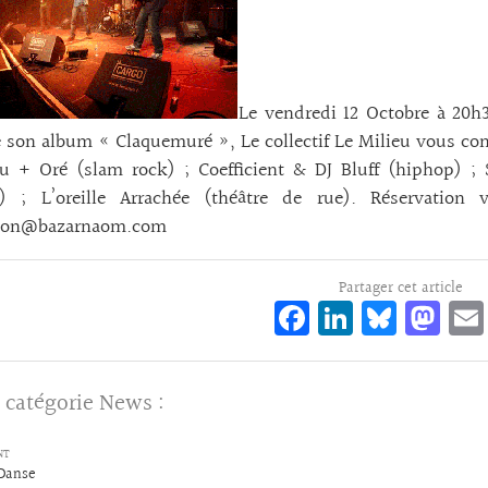
Le vendredi 12 Octobre à 20h3
e son album « Claquemuré », Le collectif Le Milieu vous conv
eu + Oré (slam rock) ; Coefficient & DJ Bluff (hiphop) ;
) ; L’oreille Arrachée (théâtre de rue). Réservatio
tion@bazarnaom.com
Partager cet article
Fa
Li
Bl
M
ce
n
ue
as
bo
ke
sk
to
 catégorie
News
:
o
dI
y
d
k
n
o
NT
 Danse