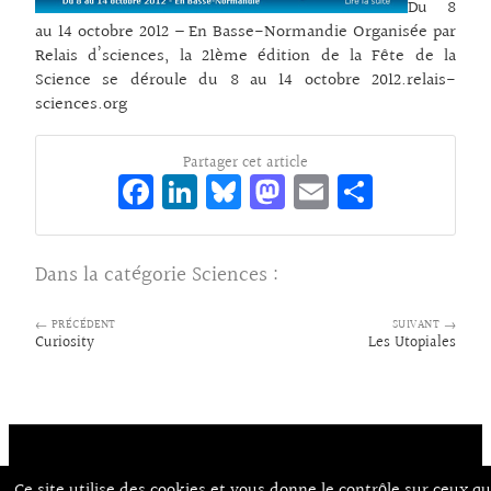
Du 8
au 14 octobre 2012 – En Basse-Normandie Organisée par
Relais d’sciences, la 21ème édition de la Fête de la
Science se déroule du 8 au 14 octobre 2012.relais-
sciences.org
Partager cet article
Fa
Li
Bl
M
E
Pa
ce
n
ue
as
m
rt
bo
ke
sk
to
ai
ag
Dans la catégorie
Sciences
:
o
dI
y
d
l
er
k
n
o
← PRÉCÉDENT
SUIVANT →
Curiosity
Les Utopiales
n
Ce site utilise des cookies et vous donne le contrôle sur ceux q
Contact
À Propos d’Aux Arts