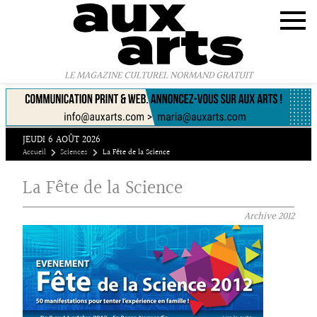
Panneau de gestion des cookies
LE MAGAZINE CULTUREL NORMAND GRATUIT
JEUDI 6 AOÛT 2026
Accueil
Sciences
La Fête de la Science
La Fête de la Science
Archive
2012