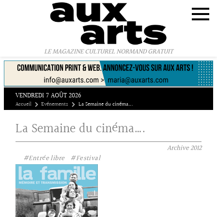
Panneau de gestion des cookies
LE MAGAZINE CULTUREL NORMAND GRATUIT
VENDREDI 7 AOÛT 2026
Accueil
Evénements
La Semaine du cinéma….
La Semaine du cinéma….
Archive
2012
#Entrée libre
#Festival