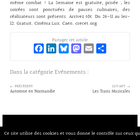
même combat ! La Semaine est gratuite, prisée ; les
soirées sont ponctuées de pauses culinaires, des
réalisateurs sont présents. Arrivez tôt. Du 26-11 au 1er-
12. Gratuit. Cinéma Lux. Caen. crecet.org
Partager cet article
Fa
Li
Bl
M
E
Pa
ce
n
ue
as
m
rt
bo
ke
sk
to
ai
ag
Dans la catégorie
Evénements
:
o
dI
y
d
l
er
k
n
o
← PRÉCÉDENT
SUIVANT →
Automne en Normandie
Les Trans Musicales
n
Ce site utilise des cookies et vous donne le contrôle sur ceux q
Contact
À Propos d’Aux Arts