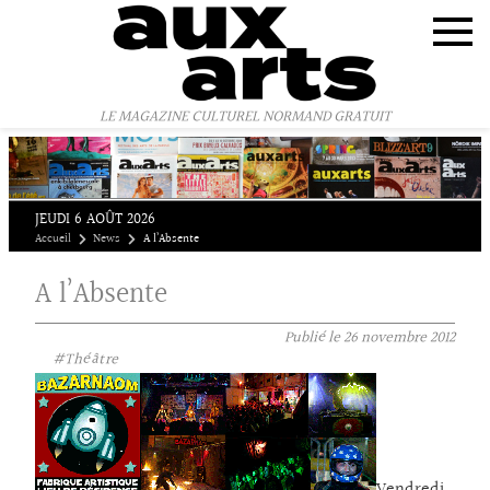
Panneau de gestion des cookies
LE MAGAZINE CULTUREL NORMAND GRATUIT
JEUDI 6 AOÛT 2026
Accueil
News
A l’Absente
A l’Absente
Publié le
26 novembre 2012
#Théâtre
Vendredi