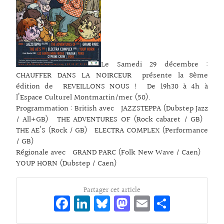
Le Samedi 29 décembre :
CHAUFFER DANS LA NOIRCEUR présente la 8ème
édition de REVEILLONS NOUS ! De 19h30 à 4h à
l’Espace Culturel Montmartin/mer (50).
Programmation : British avec JAZZSTEPPA (Dubstep Jazz
/ All+GB) THE ADVENTURES OF (Rock cabaret / GB)
THE AE’S (Rock / GB) ELECTRA COMPLEX (Performance
/ GB)
Régionale avec GRAND PARC (Folk New Wave / Caen)
YOUP HORN (Dubstep / Caen)
Partager cet article
Fa
Li
Bl
M
E
Pa
ce
n
ue
as
m
rt