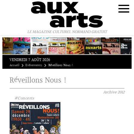
Panneau de gestion des cookies
LE MAGAZINE CULTUREL NORMAND GRATUIT
VENDREDI 7 AOÛT 2026
Accueil
Evénements
Réveillons Nous !
Réveillons Nous !
Archive
2012
#Concerts