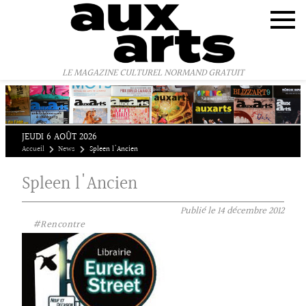
Panneau de gestion des cookies
LE MAGAZINE CULTUREL NORMAND GRATUIT
JEUDI 6 AOÛT 2026
Accueil
News
Spleen l'Ancien
Spleen l'Ancien
Publié le
14 décembre 2012
#Rencontre