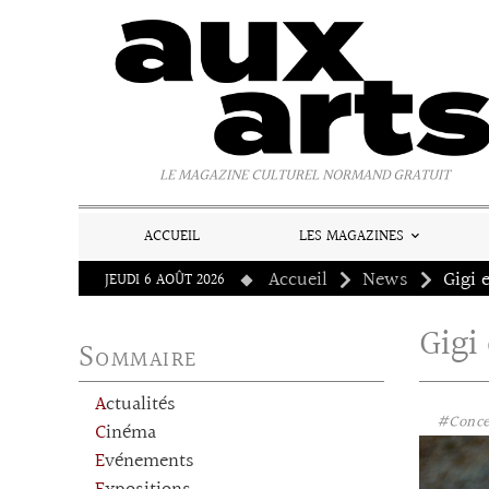
Panneau de gestion des cookies
LE MAGAZINE CULTUREL NORMAND GRATUIT
ACCUEIL
LES MAGAZINES
Accueil
News
Gigi e
JEUDI 6 AOÛT 2026
Gigi 
Sommaire
Actualités
#Conce
Cinéma
Evénements