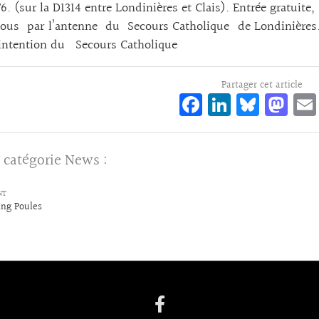
6. (sur la D1314 entre Londinières et Clais). Entrée gratuite, 
 tous par l’antenne du Secours Catholique de Londinières. 
’intention du Secours Catholique
Partager cet article
Fa
Li
Bl
M
ce
n
ue
as
bo
ke
sk
to
 catégorie
News
:
o
dI
y
d
k
n
o
NT
ing Poules
n