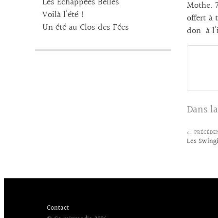
Les Echappées Belles
Mothe. 7
Voilà l’été !
offert à
Un été au Clos des Fées
don à l
Dans la
← PRÉCÉDE
Les Swing
Contact