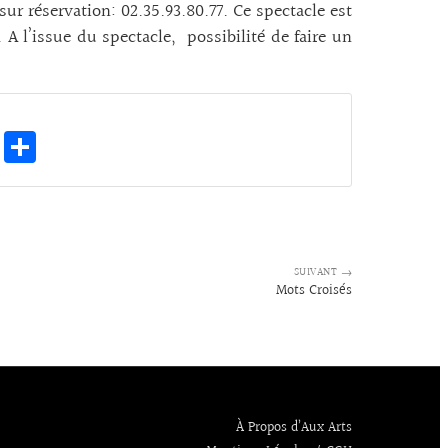
sur réservation: 02.35.93.80.77. Ce spectacle est
A l’issue du spectacle, possibilité de faire un
E
Pa
m
rt
ai
ag
l
er
SUIVANT →
Mots Croisés
À Propos d’Aux Arts