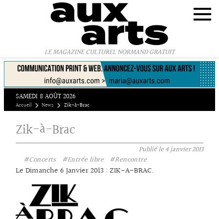
Panneau de gestion des cookies
LE MAGAZINE CULTUREL NORMAND GRATUIT
SAMEDI 8 AOÛT 2026
Accueil
News
Zik-à-Brac
Zik-à-Brac
Publié le
4 janvier 2013
#Concerts
#Entrée libre
#Rencontre
Le Dimanche 6 Janvier 2013 : ZIK-A-BRAC.