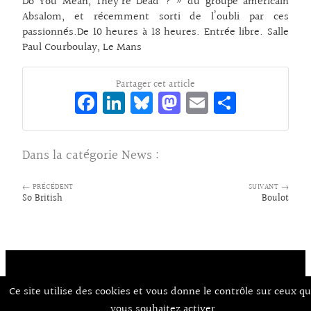
Do You Mean, They’re Dead ? » du groupe américain
Absalom, et récemment sorti de l’oubli par ces
passionnés.De 10 heures à 18 heures. Entrée libre. Salle
Paul Courboulay, Le Mans
Partager cet article
Fa
Li
Bl
M
E
Pa
ce
n
ue
as
m
rt
bo
ke
sk
to
ai
ag
Dans la catégorie
News
:
o
dI
y
d
l
er
k
n
o
← PRÉCÉDENT
SUIVANT →
So British
Boulot
n
Ce site utilise des cookies et vous donne le contrôle sur ceux q
Contact
À Propos d’Aux Arts
Mentions Légales / CGU
© Co.mixmedia 2026
vous souhaitez activer