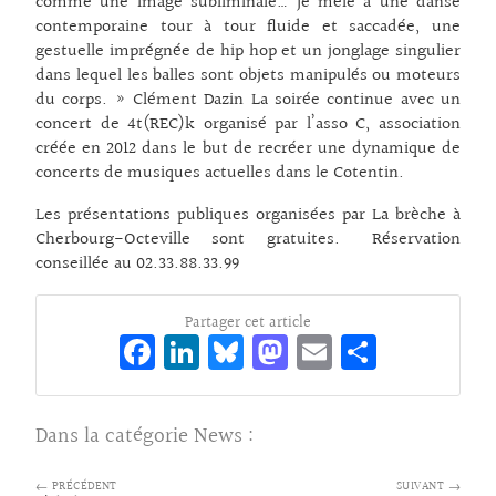
comme une image subliminale… Je mêle à une danse
contemporaine tour à tour fluide et saccadée, une
gestuelle imprégnée de hip hop et un jonglage singulier
dans lequel les balles sont objets manipulés ou moteurs
du corps. » Clément Dazin La soirée continue avec un
concert de 4t(REC)k organisé par l’asso C, association
créée en 2012 dans le but de recréer une dynamique de
concerts de musiques actuelles dans le Cotentin.
Les présentations publiques organisées par La brèche à
Cherbourg-Octeville sont gratuites. Réservation
conseillée au 02.33.88.33.99
Partager cet article
Fa
Li
Bl
M
E
Pa
ce
n
ue
as
m
rt
bo
ke
sk
to
ai
ag
Dans la catégorie
News
:
o
dI
y
d
l
er
k
n
o
← PRÉCÉDENT
SUIVANT →