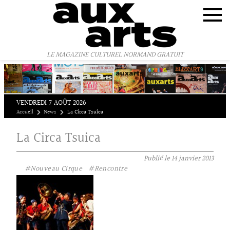
Panneau de gestion des cookies
LE MAGAZINE CULTUREL NORMAND GRATUIT
VENDREDI 7 AOÛT 2026
Accueil
News
La Circa Tsuica
La Circa Tsuica
Publié le
14 janvier 2013
#Nouveau Cirque
#Rencontre